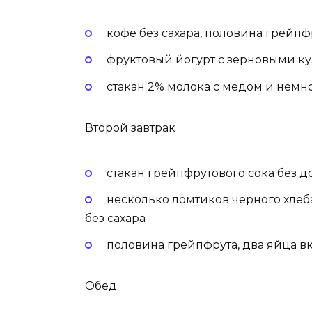
кофе без сахара, половина грейпф
фруктовый йогурт с зерновыми к
стакан 2% молока с медом и немн
Второй завтрак
стакан грейпфрутового сока без д
несколько ломтиков черного хлеба
без сахара
половина грейпфрута, два яйца вк
Обед