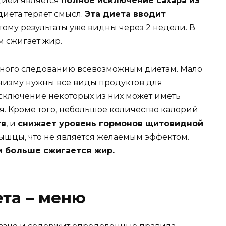
цией является
полное исключение сахара из
 диета теряет смысл.
Эта диета вводит
этому результаты уже видны через 2 недели. В
м сжигает жир.
ьного следованию всевозможным диетам. Мало
рганизму нужны все виды продуктов для
ключение некоторых из них может иметь
я. Кроме того, небольшое количество калорий
тв
, и
снижает уровень гормонов щитовидной
 мышцы, что не является желаемым эффектом.
м больше сжигается жир.
та – меню