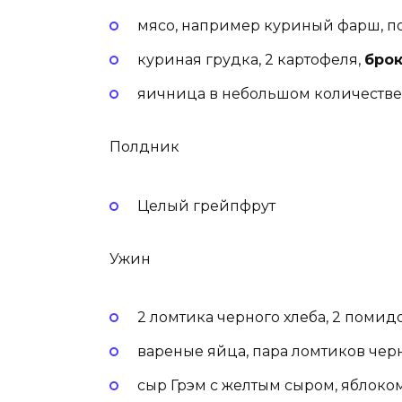
мясо, например куриный фарш, п
куриная грудка, 2 картофеля,
бро
яичница в небольшом количестве 
Полдник
Целый грейпфрут
Ужин
2 ломтика черного хлеба, 2 помид
вареные яйца, пара ломтиков чер
сыр Грэм с желтым сыром, яблоко