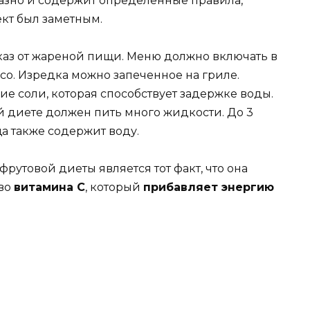
разно и содержит определенные правила,
кт был заметным.
аз от жареной пищи. Меню должно включать в
со. Изредка можно запеченное на гриле.
е соли, которая способствует задержке воды.
й диете должен пить много жидкости. До 3
ща также содержит воду.
товой диеты является тот факт, что она
тво
витамина С
, который
прибавляет энергию