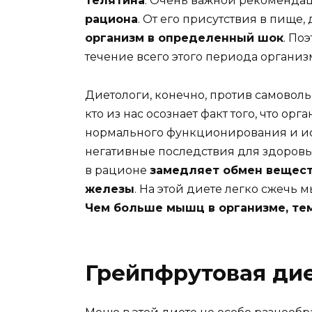
телятина
. Очень важной рекоменда
рациона
. От его присутствия в пище,
организм в определенный шок
. По
течение всего этого периода организ
Диетологи, конечно, против самовол
кто из нас осознает факт того, что о
нормального функционирования и ис
негативные последствия для здоровь
в рационе
замедляет обмен вещес
железы
. На этой диете легко сжечь
Чем больше мышц в организме, те
Грейпфрутовая дие