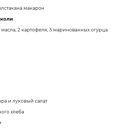
олстакана макарон
кколи
масла, 2 картофеля, 3 маринованных огурца
ора и луковый салат
ного хлеба
м