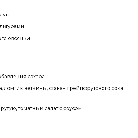
рута
ультурами
ого овсянки
обавления сахара
, ломтик ветчины, стакан грейпфрутового сока
рутую, томатный салат с соусом