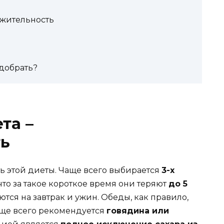
лжительность
добрать?
та –
ь
ь этой диеты. Чаще всего выбирается
3-х
что за такое короткое время они теряют
до 5
ются на завтрак и ужин. Обеды, как правило,
Чаще всего рекомендуется
говядина или